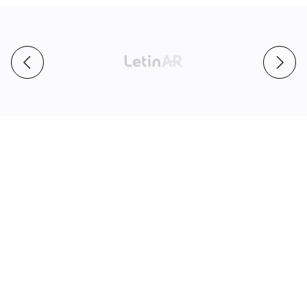
스
타
트
업
로
고
p
n
슬
r
e
라
e
x
이
v
t
드