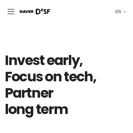
N
KR
메
A
뉴
V
열
E
기
R
|
D
2
S
Invest
T
early,
A
R
T
Focus on
tech,
U
P
F
Partner
A
C
T
O
long term
R
Y