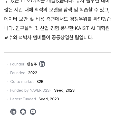
수 있는 LLMOps를 개발했습니다. 유사 솔루션 대비 
짧은 시간 내에 최적의 모델을 탐색 및 학습할 수 있고, 
데이터 보안 및 비용 측면에서도 경쟁우위를 확인했습
니다. 연구실적 및 산업 경험 풍부한 KAIST AI 대학원 
교수와 석박사 멤버들이 공동창업한 팀입니다.
링
Founder
황성주
크
Founded
2022
드
Go to market
B2B
인
Funded by NAVER D2SF
Seed, 2023
Latest Funded
Seed, 2023
l
h
y
i
o
o