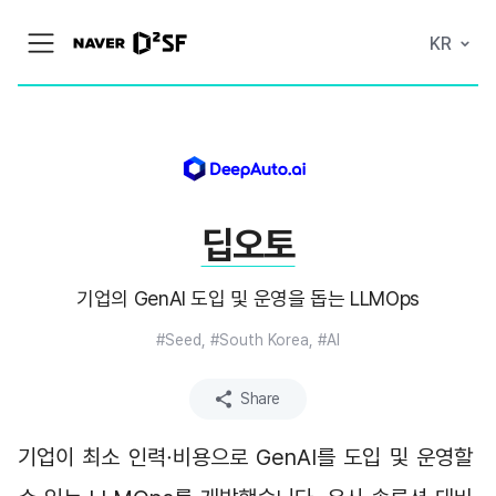
N
KR
메
A
뉴
V
열
E
기
R
|
D
2
S
T
A
딥오토
R
T
U
P
기업의 GenAI 도입 및 운영을 돕는 LLMOps
F
A
C
#Seed, #South Korea, #AI
T
O
R
Share
Y
기업이 최소 인력
비용으로 GenAI를 도입 및 운영할 
·