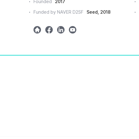
Founded
2017
드
Funded by NAVER D2SF
Seed, 2018
인
h
m
l
y
o
e
i
o
m
t
n
u
e
a
k
t
e
u
d
b
e