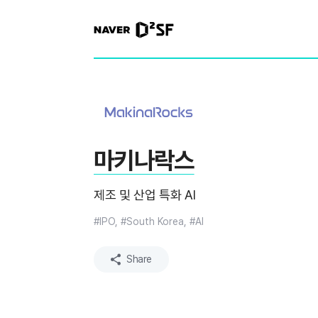
N
A
V
E
R
|
D
2
S
T
A
R
마키나락스
T
U
P
제조 및 산업 특화 AI
F
A
C
#IPO, #South Korea, #AI
T
O
R
Share
Y