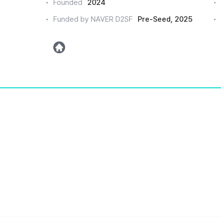
Founded
2024
드
Funded by NAVER D2SF
Pre-Seed, 2025
인
h
o
m
e