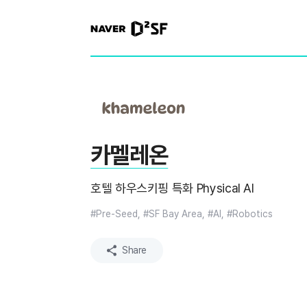
N
A
V
E
R
|
D
2
S
T
A
R
카멜레온
T
U
P
호텔 하우스키핑 특화 Physical AI
F
A
C
#Pre-Seed, #SF Bay Area, #AI, #Robotics
T
O
R
Share
Y