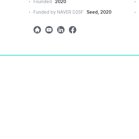
Founded
2020
드
Funded by NAVER D2SF
Seed, 2020
인
h
y
l
m
o
o
i
e
m
u
n
t
e
t
k
a
u
e
b
d
e