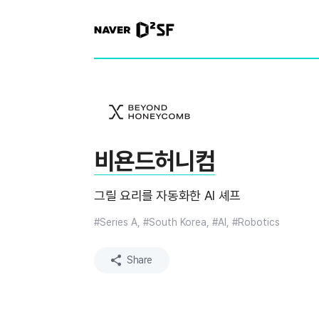
N
A
V
E
R
|
D
2
S
T
A
R
비욘드허니컴
T
U
P
그릴 요리를 자동화한 AI 셰프
F
A
C
#Series A, #South Korea, #AI, #Robotics
T
O
R
Share
Y