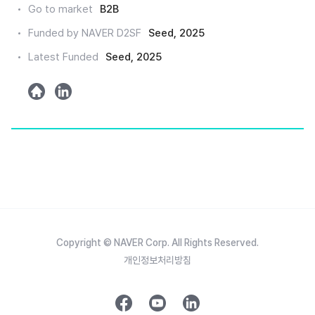
Go to market
B2B
인
Funded by NAVER D2SF
Seed, 2025
Latest Funded
Seed, 2025
h
l
o
i
m
n
e
k
e
d
Copyright © NAVER Corp. All Rights Reserved.
개인정보처리방침
페
유
링
이
튜
크