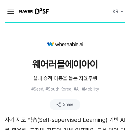
N
KR
메
A
뉴
V
열
E
기
R
|
D
2
S
T
A
웨어러블에이아이
R
T
U
P
실내 승객 이동을 돕는 자율주행
F
A
C
#Seed, #South Korea, #AI, #Mobility
T
O
R
Share
Y
자기 지도 학습(Self-supervised Learning) 기반 AI