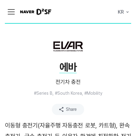
N
KR
메
A
뉴
V
열
E
기
R
|
D
2
S
T
A
에바
R
T
U
P
전기차 충전
F
A
C
#Series B, #South Korea, #Mobility
T
O
R
Share
Y
이동형 충전기(자율주행 자동충전 로봇, 카트형), 완속 