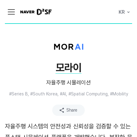
N
KR
메
A
뉴
V
열
E
기
R
|
D
2
S
T
A
모라이
R
T
U
P
자율주행 시뮬레이션
F
A
#Series B, #South Korea, #AI, #Spatial Computing, #Mobility
C
T
O
R
Share
Y
자율주행 시스템의 안전성과 신뢰성을 검증할 수 있는 