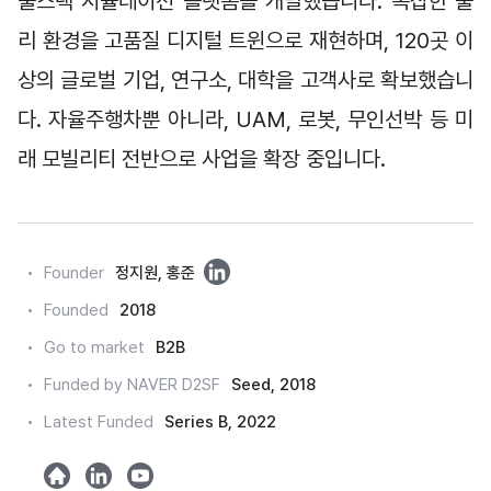
풀스택 시뮬레이션 플랫폼을 개발했습니다. 복잡한 물
리 환경을 고품질 디지털 트윈으로 재현하며, 120곳 이
상의 글로벌 기업, 연구소, 대학을 고객사로 확보했습니
다. 자율주행차뿐 아니라, UAM, 로봇, 무인선박 등 미
래 모빌리티 전반으로 사업을 확장 중입니다.
링
Founder
정지원, 홍준
크
Founded
2018
드
Go to market
B2B
인
Funded by NAVER D2SF
Seed, 2018
Latest Funded
Series B, 2022
h
l
y
o
i
o