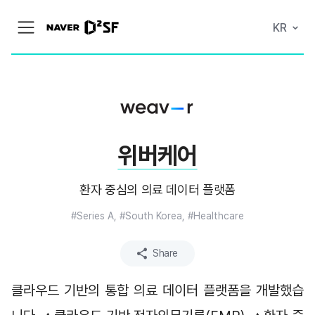
N
KR
메
A
뉴
V
열
E
기
R
|
D
2
S
T
A
위버케어
R
T
U
P
환자 중심의 의료 데이터 플랫폼
F
A
C
#Series A, #South Korea, #Healthcare
T
O
R
Share
Y
클라우드 기반의 통합 의료 데이터 플랫폼을 개발했습