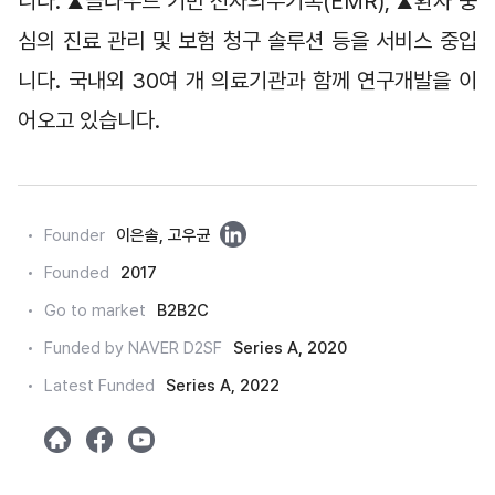
니다. 
클라우드 기반 전자의무기록(EMR), 
환자 중
▲
▲
심의 진료 관리 및 보험 청구 솔루션 등을 서비스 중입
니다. 국내외 30여 개 의료기관과 함께 연구개발을 이
어오고 있습니다.
링
Founder
이은솔, 고우균
크
Founded
2017
드
Go to market
B2B2C
인
Funded by NAVER D2SF
Series A, 2020
Latest Funded
Series A, 2022
h
m
y
o
e
o
m
t
u
e
a
t