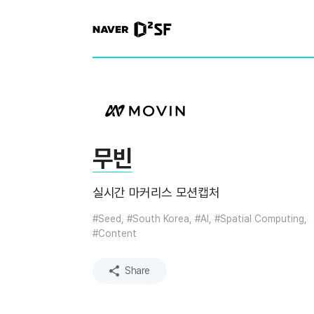
N
A
V
E
R
|
D
2
S
T
A
R
무빈
T
U
P
실시간 마커리스 모션캡처
F
A
C
#Seed, #South Korea, #AI, #Spatial Computing,
T
#Content
O
R
Y
Share