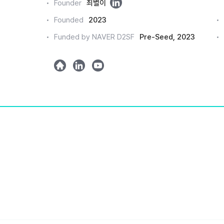
링
Founder
최별이
크
Founded
2023
드
Funded by NAVER D2SF
Pre-Seed, 2023
인
h
l
y
o
i
o
m
n
u
e
k
t
e
u
d
b
e