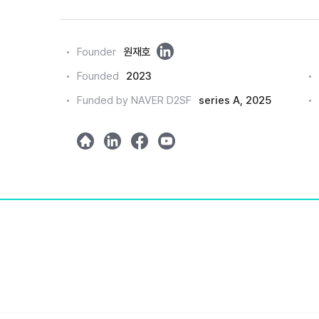
링
Founder
원재호
크
Founded
2023
드
Funded by NAVER D2SF
series A, 2025
인
h
l
m
y
o
i
e
o
m
n
t
u
e
k
a
t
e
u
d
b
e