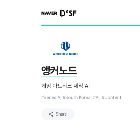
N
A
V
E
R
|
D
2
S
T
A
R
앵커노드
T
U
P
게임 아트워크 제작 AI
F
A
C
#Series A, #South Korea, #AI, #Content
T
O
R
Share
Y